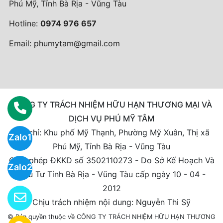
Phú Mỹ, Tỉnh Bà Rịa - Vũng Tàu
Hotline:
0974 976 657
Email:
phumytam@gmail.com
CÔNG TY TRÁCH NHIỆM HỮU HẠN THƯƠNG MẠI VÀ
DỊCH VỤ PHÚ MỸ TÂM
Địa chỉ: Khu phố Mỹ Thạnh, Phường Mỹ Xuân, Thị xã
Zalo1
Phú Mỹ, Tỉnh Bà Rịa - Vũng Tàu
Giấy phép ĐKKD số 3502110273 - Do Sở Kế Hoạch Và
Zalo2
Đầu Tư Tỉnh Bà Rịa - Vũng Tàu cấp ngày 10 - 04 -
2012
Chịu trách nhiệm nội dung: Nguyễn Thi Sỹ
© Bản quyền thuộc về CÔNG TY TRÁCH NHIỆM HỮU HẠN THƯƠNG