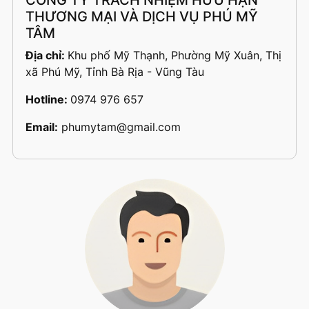
CÔNG TY TRÁCH NHIỆM HỮU HẠN
THƯƠNG MẠI VÀ DỊCH VỤ PHÚ MỸ
TÂM
Địa chỉ:
Khu phố Mỹ Thạnh, Phường Mỹ Xuân, Thị
xã Phú Mỹ, Tỉnh Bà Rịa - Vũng Tàu
Hotline:
0974 976 657
Email:
phumytam@gmail.com